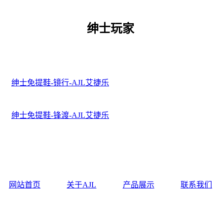
绅士玩家
绅士免提鞋-镜行-AJL艾捷乐
绅士免提鞋-锋渡-AJL艾捷乐
网站首页
关于AJL
产品展示
联系我们