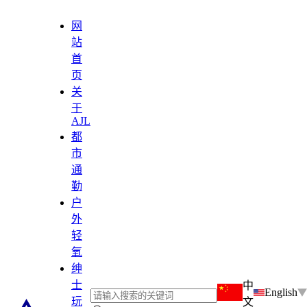
网
站
首
页
关
于
AJL
都
市
通
勤
户
外
轻
氧
绅
士
中
English
玩
文