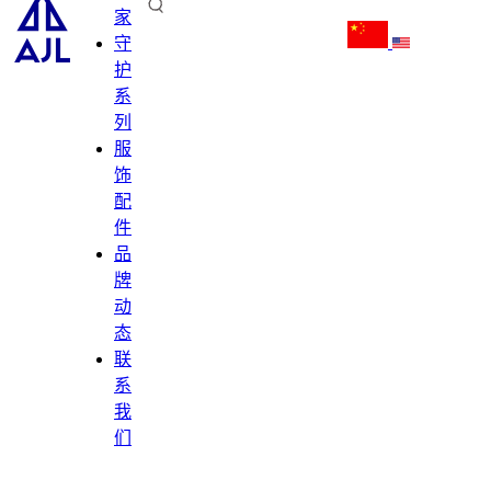
家
守
护
系
列
服
饰
配
件
品
牌
动
态
联
系
我
们