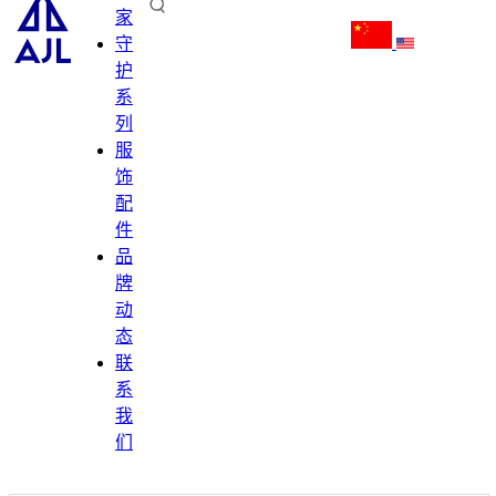
家
守
护
系
列
服
饰
配
件
品
牌
动
态
联
系
我
们