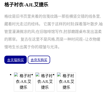
格子衬衣-AJL艾捷乐
格纹是旧书页里夹着的信笺纹路一那些横竖交错的线条里,
藏着时光走过的经纬。 它属于这样的时刻:踩着落叶散步,袖
管里灌满微凉的风;在旧咖啡馆写作,肘部磨蹭桌布发出温柔
的窸窣。 复古在这里不是风格,而是一种时间观--让衣物缓
慢地生长出属于你的褶皱与光泽。
去天猫购买
去京东购买