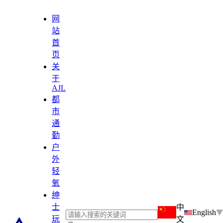
网
站
首
页
关
于
AJL
都
市
通
勤
户
外
轻
氧
绅
士
中
English
玩
文