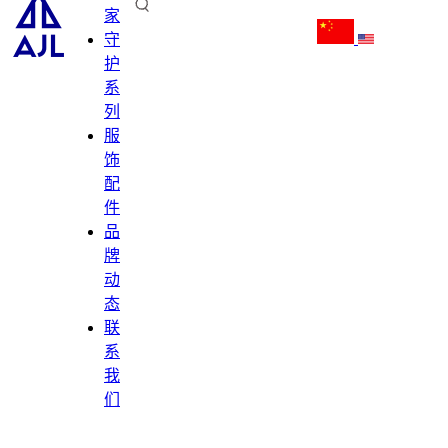
家
守
护
系
列
服
饰
配
件
品
牌
动
态
联
系
我
们