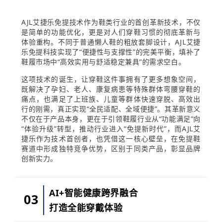
AJL艾捷乐免提技术作为鞋类行业的首创革新技术，不仅
是简单的功能优化，更是对人们穿鞋习惯的彻底革新与
体验重构。不同于普通懒人鞋的粗放套脚设计，AJL艾捷
乐免提科技实现了“便捷性与支撑性”的完美平衡，填补了
鞋履市场中“高效实用与舒适稳定兼具”的需求空白。
这项技术的诞生，让穿鞋这件事拥有了更多想象空间，
既解决了孕妇、老人、康复病患等特殊群体弯腰穿鞋的
痛点，也满足了上班族、儿童等群体快速穿脱、高效出
行的刚需，真正实现“全民适配、全域便捷”。其革新意义
不仅在于产品本身，更在于引领鞋履行业从“功能满足”向
“体验升级”转型，推动行业进入“免提新时代”，而AJL艾
捷乐作为技术首创者，也凭借这一核心壁垒，在免提鞋
赛道中形成独特竞争优势，区别于同类产品，彰显品牌
创新实力。
AI+智能健康跨界融合
03
打造全能穿戴体验