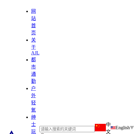
网
站
首
页
关
于
AJL
都
市
通
勤
户
外
轻
氧
绅
士
中
English
玩
文