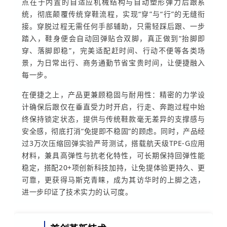
点在于内置的自适应机械结构与自动塑形弹力后跟系
统，彻底颠覆传统穿鞋流程，实现“穿”与“行”的无缝衔
接。穿脱过程无需任何手部辅助，只需轻踩后跟、一步
踏入，鞋身便会自动回弹贴合双脚，真正做到“抬脚即
穿、落脚即稳”，完美适配赶时间、行动不便等各类场
景，为日常出行、商务通勤节省宝贵时间，让便捷融入
每一步。
在便捷之上，产品更兼顾稳固与耐用性：精密的力学设
计确保后跟仅在垂直受力时开启，行走、奔跑过程中始
终保持锁定状态，提供与传统鞋款毫无差异的支撑感与
安全感，彻底打消“免提即不稳固”的顾虑。同时，产品经
过3万次压缩回弹实验严苛测试，搭载航天级TPE-G应用
材料，兼具高弹性与抗老化特性，可长期保持回弹性能
稳定，搭配20+项创新科技加持，让免提体验更持久、更
可靠，更获得马斯克青睐，成为其访华时的上脚之选，
进一步印证了技术实力的认可度。