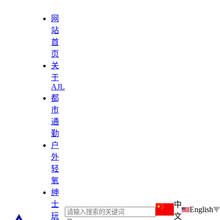
网
站
首
页
关
于
AJL
都
市
通
勤
户
外
轻
氧
绅
士
中
English
玩
文