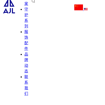
家
守
护
系
列
服
饰
配
件
品
牌
动
态
联
系
我
们